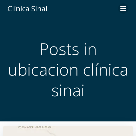
Saltar
Clí­nica Sinai
al
contenido
Posts in
ubicacion clínica
sinai