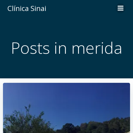
Saltar
Clí­nica Sinai
al
contenido
Posts in merida